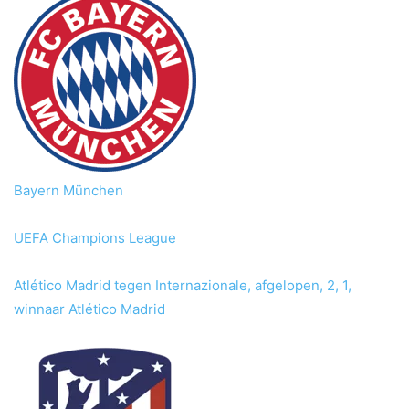
Bayern München
UEFA Champions League
Atlético Madrid tegen Internazionale, afgelopen, 2, 1,
winnaar Atlético Madrid