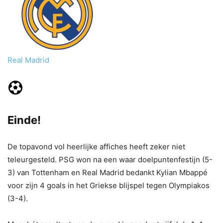
Real Madrid
Einde!
De topavond vol heerlijke affiches heeft zeker niet
teleurgesteld. PSG won na een waar doelpuntenfestijn (5-
3) van Tottenham en Real Madrid bedankt Kylian Mbappé
voor zijn 4 goals in het Griekse blijspel tegen Olympiakos
(3-4).