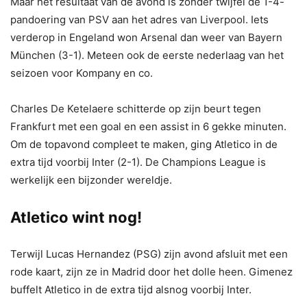
Maar hét resultaat van de avond is zonder twijfel de 1-4-
pandoering van PSV aan het adres van Liverpool. Iets
verderop in Engeland won Arsenal dan weer van Bayern
München (3-1). Meteen ook de eerste nederlaag van het
seizoen voor Kompany en co.
Charles De Ketelaere schitterde op zijn beurt tegen
Frankfurt met een goal en een assist in 6 gekke minuten.
Om de topavond compleet te maken, ging Atletico in de
extra tijd voorbij Inter (2-1). De Champions League is
werkelijk een bijzonder wereldje.
Atletico wint nog!
Terwijl Lucas Hernandez (PSG) zijn avond afsluit met een
rode kaart, zijn ze in Madrid door het dolle heen. Gimenez
buffelt Atletico in de extra tijd alsnog voorbij Inter.