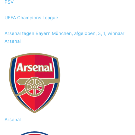
PSV
UEFA Champions League
Arsenal tegen Bayern München, afgelopen, 3, 1, winnaar
Arsenal
Arsenal