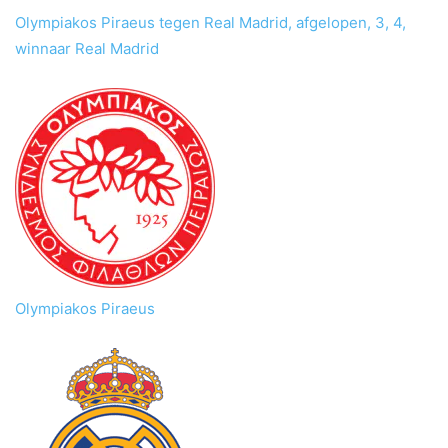
Olympiakos Piraeus tegen Real Madrid, afgelopen, 3, 4,
winnaar Real Madrid
Olympiakos Piraeus