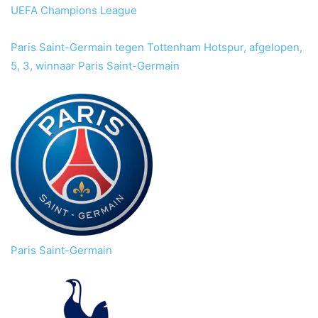
UEFA Champions League
Paris Saint-Germain tegen Tottenham Hotspur, afgelopen,
5, 3, winnaar Paris Saint-Germain
Paris Saint-Germain