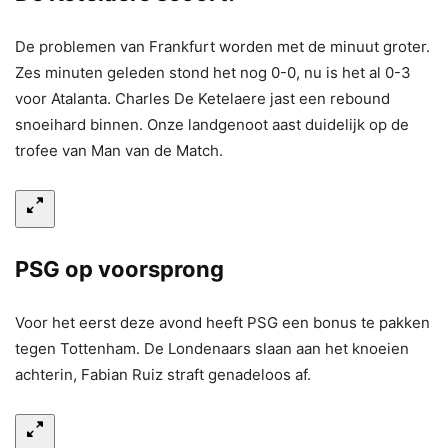
De problemen van Frankfurt worden met de minuut groter.
Zes minuten geleden stond het nog 0-0, nu is het al 0-3
voor Atalanta. Charles De Ketelaere jast een rebound
snoeihard binnen. Onze landgenoot aast duidelijk op de
trofee van Man van de Match.
PSG op voorsprong
Voor het eerst deze avond heeft PSG een bonus te pakken
tegen Tottenham. De Londenaars slaan aan het knoeien
achterin, Fabian Ruiz straft genadeloos af.