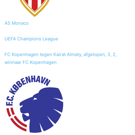
AS Monaco
UEFA Champions League
FC Kopenhagen tegen Kairat Almaty, afgelopen, 3, 2,
winnaar FC Kopenhagen