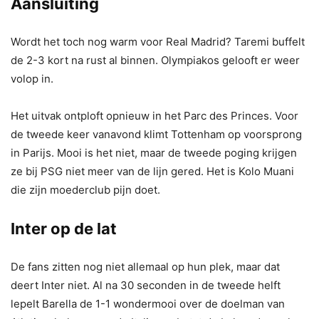
Aansluiting
Wordt het toch nog warm voor Real Madrid? Taremi buffelt
de 2-3 kort na rust al binnen. Olympiakos gelooft er weer
volop in.
Het uitvak ontploft opnieuw in het Parc des Princes. Voor
de tweede keer vanavond klimt Tottenham op voorsprong
in Parijs. Mooi is het niet, maar de tweede poging krijgen
ze bij PSG niet meer van de lijn gered. Het is Kolo Muani
die zijn moederclub pijn doet.
Inter op de lat
De fans zitten nog niet allemaal op hun plek, maar dat
deert Inter niet. Al na 30 seconden in de tweede helft
lepelt Barella de 1-1 wondermooi over de doelman van