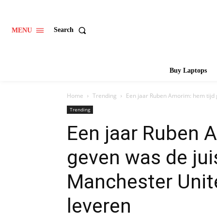
Search
MENU
Buy Laptops
Home
Trending
Een jaar Ruben Amorim: hem tijd g
Trending
Een jaar Ruben A
geven was de jui
Manchester Unite
leveren