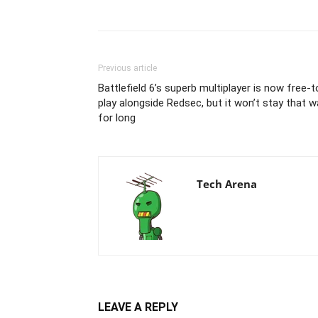
Previous article
Battlefield 6’s superb multiplayer is now free-t
play alongside Redsec, but it won’t stay that w
for long
Tech Arena
LEAVE A REPLY