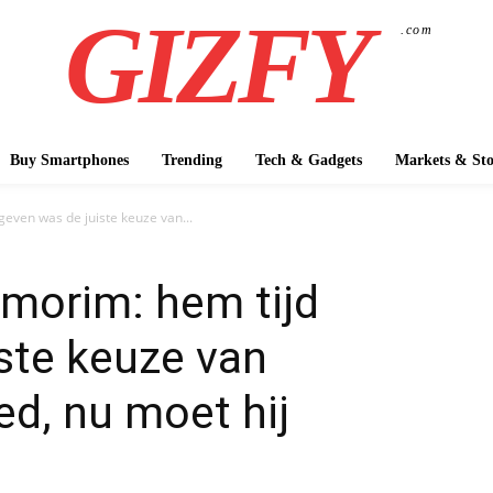
GIZFY
.com
Buy Smartphones
Trending
Tech & Gadgets
Markets & Sto
even was de juiste keuze van...
morim: hem tijd
ste keuze van
d, nu moet hij